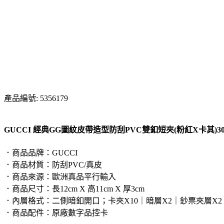
產品編號: 5356179
GUCCI 經典GG圖紋皮帶造型防刮PVC雙釦短夾(粉紅X卡其)30975
．商品品牌：GUCCI
．商品材質：防刮PVC/真皮
．商品來源：歐洲真品平行輸入
．商品尺寸：長12cm X 高11cm X 厚3cm
．內層格式：二側暗釦開口；卡夾X10｜暗層X2｜鈔票夾層X2
．商品配件：原廠數字品控卡