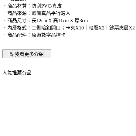
．商品材質：防刮PVC/真皮
．商品來源：歐洲真品平行輸入
．商品尺寸：長12cm X 高11cm X 厚3cm
．內層格式：二側暗釦開口；卡夾X10｜暗層X2｜鈔票夾層X2
．商品配件：原廠數字品控卡
人氣推薦夯品：