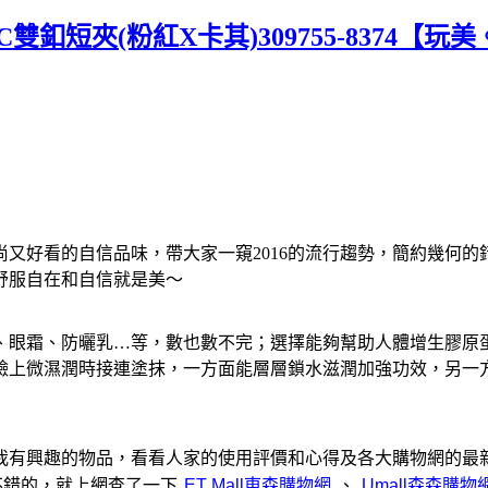
雙釦短夾(粉紅X卡其)309755-8374【玩
又好看的自信品味，帶大家一窺2016的流行趨勢，簡約幾何
舒服自在和自信就是美～
、眼霜、防曬乳…等，數也數不完；選擇能夠幫助人體增生膠原
臉上微濕潤時接連塗抹，一方面能層層鎖水滋潤加強功效，另一
有興趣的物品，看看人家的使用評價和心得及各大購物網的最新報
覺挺不錯的，就上網查了一下
、