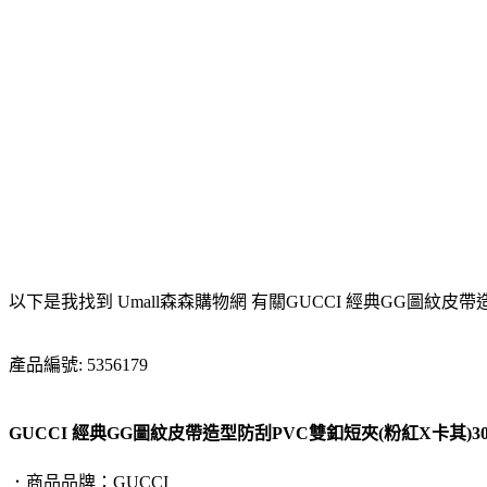
以下是我找到 Umall森森購物網 有關GUCCI 經典GG圖紋皮帶造
產品編號: 5356179
GUCCI 經典GG圖紋皮帶造型防刮PVC雙釦短夾(粉紅X卡其)30975
．商品品牌：GUCCI