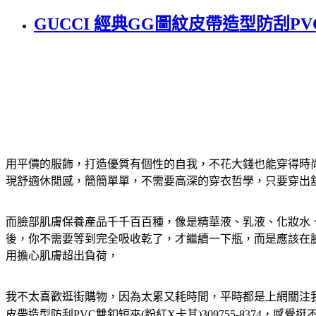
GUCCI 經典GG圖紋皮帶造型防刮PVC
用平價的服飾，打造優質有個性的自我，不花大錢也能穿得時尚
現舒適休閒感，簡簡單單，不需要高深的穿衣哲學，只要穿出
而臉部肌膚保養產品千千百百種，像是精華液、乳液、化妝水
後，你不需要等到完全吸收乾了，才繼續一下瓶，而是應該在
用擔心肌膚超出負荷，
我不太喜歡逛街購物，因為太累又耗時間，平時都是上網關注我
皮帶造型防刮PVC雙釦短夾(粉紅X卡其)309755-8374，感