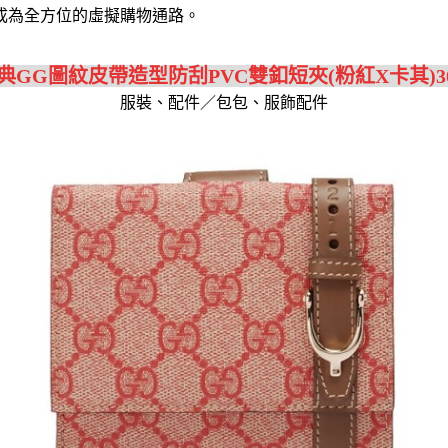
成為全方位的虛擬購物通路。
經典GG圖紋皮帶造型防刮PVC雙釦短夾(粉紅X卡其)3097
服裝、配件／包包、服飾配件