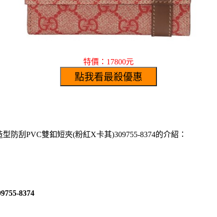
特價：17800元
型防刮PVC雙釦短夾(粉紅X卡其)309755-8374的介紹：
5-8374