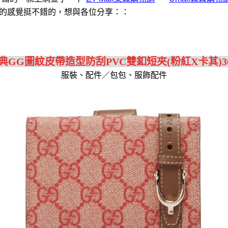
的感覺挺不錯的，想與各位分享：：
經典GG圖紋皮帶造型防刮PVC雙釦短夾(粉紅X卡其)3097
服裝、配件／包包、服飾配件