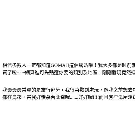
相信多數人一定都知道GOMAJI這個網站啦！我大多都是睡前無
買了啦~~~網頁進可先點選你要的類別及地區，剛剛發現竟然
我最最最常買的是旅行部分，我很喜歡到處玩，像我之前想去中
都在烏來，害我好羨慕台北崙喔.......好好喔!!!!而且有