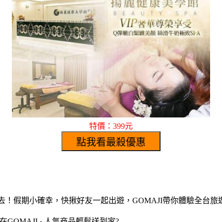
特價：399元
假去！假期小確幸，快揪好友一起出遊，GOMAJI帶你體驗全台
在GOMAJI · 人氣商品輕鬆送到家?