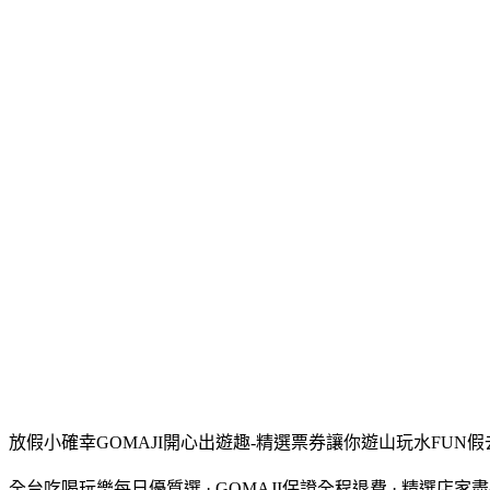
放假小確幸GOMAJI開心出遊趣-精選票券讓你遊山玩水FUN
全台吃喝玩樂每日優質選 · GOMAJI保證全程退費 · 精選店家盡