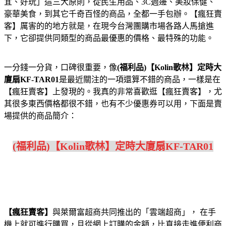
宜、好玩」這三大原則，從民生用品、3C週邊、美妝保健、
豪華美食，到其它千奇百怪的商品，全都一手包辦。【瘋狂賣
客】厲害的的地方就是，在現今台灣團購市場各路人馬搶進
下，它卻提供同類型的商品最優惠的價格、最特殊的功能。
一分錢一分貨，口碑很重要，像
(福利品)【Kolin歌林】定時大
廈扇KF-TAR01
是最近關注的一項還算不錯的商品，一樣是在
【瘋狂賣客】上發現的。我真的非常喜歡逛【瘋狂賣客】，尤
其很多東西價格都很不錯，也有不少優惠券可以用，下面是賣
場提供的商品簡介：
(福利品)【Kolin歌林】定時大廈扇KF-TAR01
【瘋狂賣客】
與萊爾富超商共同推出的「雲端超商」， 在手
機上就可進行購買，且從網上訂購的金額，比直接走進便利商