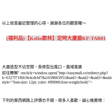
以上就是最近整理的心得，謝謝各位的觀賞囉～
(福利品)【Kolin歌林】定時大廈扇KF-TAR01
大廈造型不佔空間，長條型出風口，風域寬廣
前往瞭解" onclick=window.open("http://easymall.co/redirect.php?
k=0327f71fbfc9e4cdcbf78a1658665951&uid1=&uid2=&uid3=&uid
style="font-size: 12pt; color: #ff0000;font-weight:bold;">
下列的東西網路上評價也不錯，很多人喜歡，誠心推薦唷：