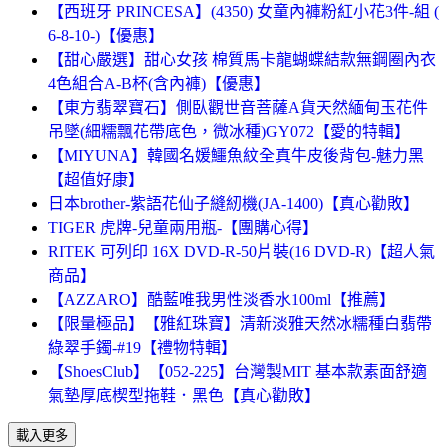
【西班牙 PRINCESA】(4350) 女童內褲粉紅小花3件-組 (
6-8-10-)【優惠】
【甜心嚴選】甜心女孩 棉質馬卡龍蝴蝶結款無鋼圈內衣
4色組合A-B杯(含內褲)【優惠】
【東方翡翠寶石】側臥觀世音菩薩A貨天然緬甸玉花件
吊墜(細糯飄花帶底色，微冰種)GY072【愛的特輯】
【MIYUNA】韓國名媛鱷魚紋全真牛皮後背包-魅力黑
【超值好康】
日本brother-紫語花仙子縫紉機(JA-1400)【真心勸敗】
TIGER 虎牌-兒童兩用瓶-【團購心得】
RITEK 可列印 16X DVD-R-50片裝(16 DVD-R)【超人氣
商品】
【AZZARO】酷藍唯我男性淡香水100ml【推薦】
【限量極品】【雅紅珠寶】清新淡雅天然冰糯種白翡帶
綠翠手鐲-#19【禮物特輯】
【ShoesClub】【052-225】台灣製MIT 基本款素面舒適
氣墊厚底楔型拖鞋．黑色【真心勸敗】
載入更多