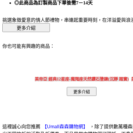
◎此商品為訂製商品下單後需7－14天
挑選象徵愛意的情人節禮物，串連起重要時刻，在洋溢愛與浪
你也可能有興趣的商品：
美帝亞 經典12星座-魔羯座天然鑽石墬鍊(沉靜 踏實)
這裡誠心向您推薦
，除了提供數萬種森