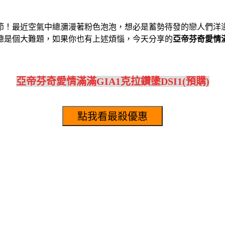
節！最近空氣中總瀰漫著粉色泡泡，想必是蓄勢待發的戀人們洋
總是個大難題，如果你也有上述煩惱，今天分享的
亞帝芬奇愛情滿滿
亞帝芬奇愛情滿滿GIA1克拉鑽墬DSI1(預購)