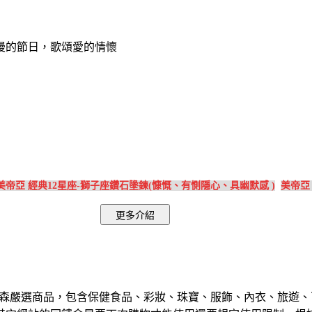
漫的節日，歌頌愛的情懷
美帝亞 經典12星座-獅子座鑽石墬鍊(慷慨、有惻隱心、具幽默感 )
美帝亞
森嚴選商品，包含保健食品、彩妝、珠寶、服飾、內衣、旅遊、