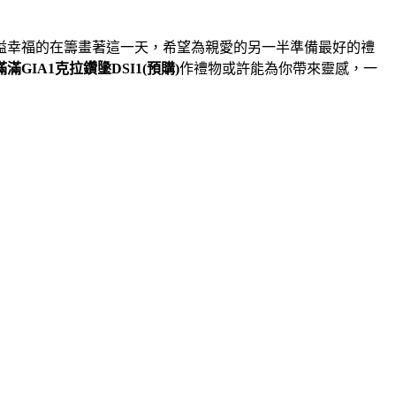
溢幸福的在籌畫著這一天，希望為親愛的另一半準備最好的禮
GIA1克拉鑽墬DSI1(預購)
作禮物或許能為你帶來靈感，一